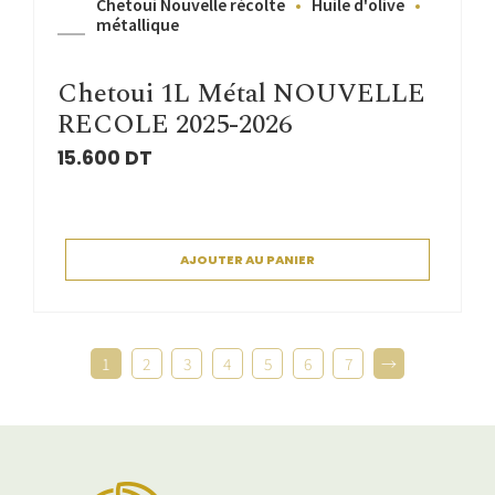
Chetoui Nouvelle récolte
Huile d'olive
métallique
Chetoui 1L Métal NOUVELLE
RECOLE 2025-2026
15.600
DT
AJOUTER AU PANIER
1
2
3
4
5
6
7
→