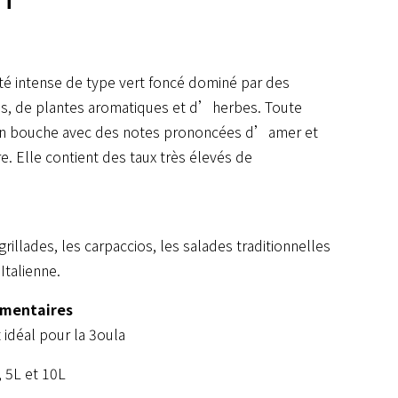
uité intense de type vert foncé dominé par des
es, de plantes aromatiques et d’herbes. Toute
e en bouche avec des notes prononcées d’amer et
re. Elle contient des taux très élevés de
rillades, les carpaccios, les salades traditionnelles
Italienne.
imentaires
idéal pour la 3oula
, 5L et 10L