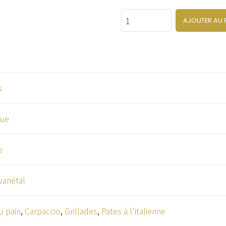
Quantity
AJOUTER AU 
s
que
e
ariétal
u pain
,
Carpaccio
,
Grillades
,
Pates à l'italienne