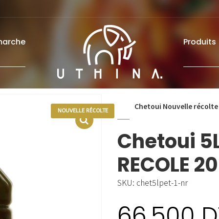
marche
Produits
Chetoui Nouvelle récolte
NOUVELLE RÉCOLTE
Chetoui 5
RECOLE 2
SKU:
chet5lpet-1-nr
66.500
D