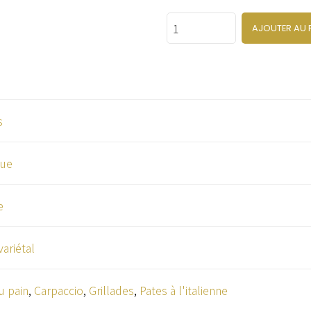
Quantity
AJOUTER AU 
s
que
e
ariétal
u pain
,
Carpaccio
,
Grillades
,
Pates à l'italienne