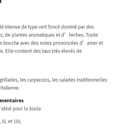
uité intense de type vert foncé dominé par des
es, de plantes aromatiques et d’herbes. Toute
e en bouche avec des notes prononcées d’amer et
re. Elle contient des taux très élevés de
rillades, les carpaccios, les salades traditionnelles
Italienne.
imentaires
idéal pour la 3oula
, 5L et 10L