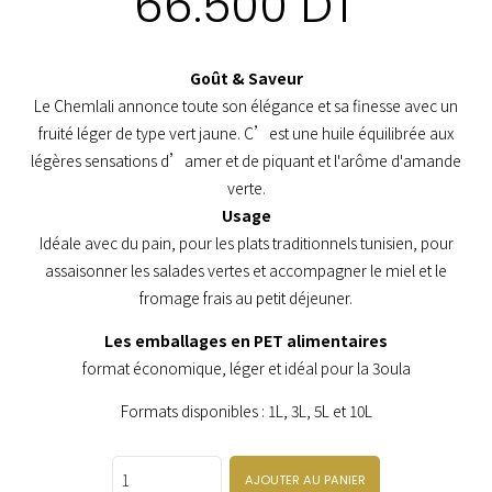
66.500
DT
Goût & Saveur
Le Chemlali annonce toute son élégance et sa finesse avec un
fruité léger de type vert jaune. C’est une huile équilibrée aux
légères sensations d’amer et de piquant et l'arôme d'amande
verte.
Usage
Idéale avec du pain, pour les plats traditionnels tunisien, pour
assaisonner les salades vertes et accompagner le miel et le
fromage frais au petit déjeuner.
Les emballages en PET alimentaires
format économique, léger et idéal pour la 3oula
Formats disponibles : 1L, 3L, 5L et 10L
Quantity
AJOUTER AU PANIER