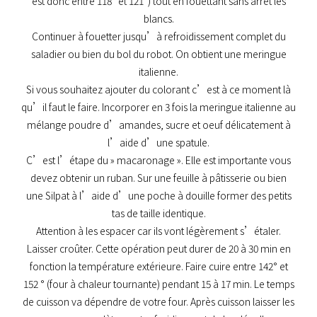
est donc entre 118° et 121°) tout en fouettant sans arrêt les
blancs.
Continuer à fouetter jusqu’à refroidissement complet du
saladier ou bien du bol du robot. On obtient une meringue
italienne.
Si vous souhaitez ajouter du colorant c’est à ce moment là
qu’il faut le faire. Incorporer en 3 fois la meringue italienne au
mélange poudre d’amandes, sucre et oeuf délicatement à
l’aide d’une spatule.
C’est l’étape du » macaronage ». Elle est importante vous
devez obtenir un ruban. Sur une feuille à pâtisserie ou bien
une Silpat à l’aide d’une poche à douille former des petits
tas de taille identique.
Attention à les espacer car ils vont légèrement s’étaler.
Laisser croûter. Cette opération peut durer de 20 à 30 min en
fonction la température extérieure. Faire cuire entre 142° et
152 ° (four à chaleur tournante) pendant 15 à 17 min. Le temps
de cuisson va dépendre de votre four. Après cuisson laisser les