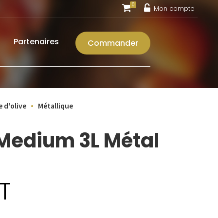
0
Mon compte
Partenaires
Commander
e d'olive
Métallique
Medium 3L Métal
T