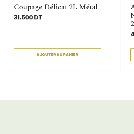
Coupage Délicat 2L Métal
A
31.500
DT
2
4
AJOUTER AU PANIER