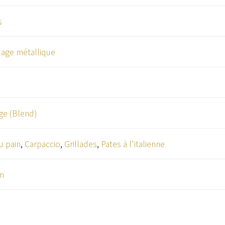
s
age métallique
e (Blend)
u pain
,
Carpaccio
,
Grillades
,
Pates à l'italienne
m