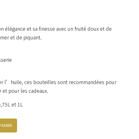
n élégance et sa finesse avec un fruité doux et de
mer et de piquant.
sserie
r l’huile, ces bouteilles sont recommandées pour
e et pour les cadeaux.
0,75L et 1L
PANIER