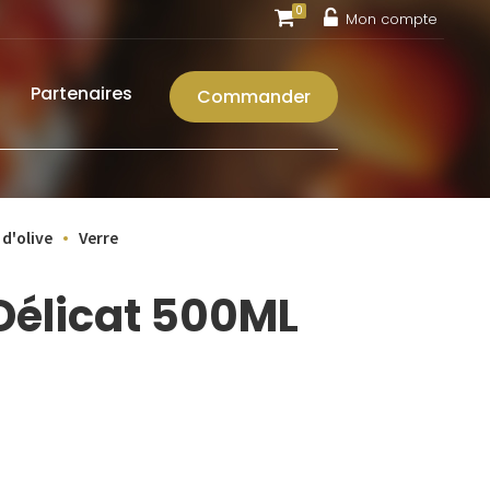
0
Mon compte
Partenaires
Commander
 d'olive
Verre
élicat 500ML