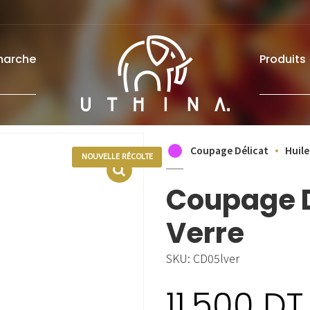
marche
Produits
Coupage Délicat
Huile
NOUVELLE RÉCOLTE
Coupage D
Verre
SKU:
CD05lver
11.500
DT