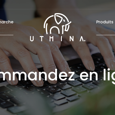
marche
Produits
mmandez en li