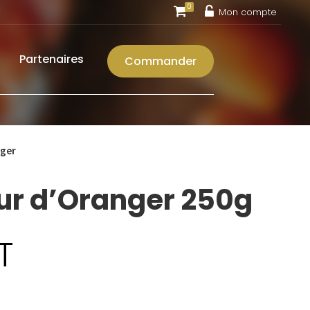
0
Mon compte
Partenaires
Commander
nger
eur d’Oranger 250g
T